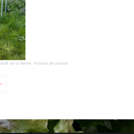
alité de la ferme
,
Articles de presse
es