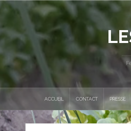
Aller
au
contenu
principal
LE
F
ACCUEIL
CONTACT
PRESSE