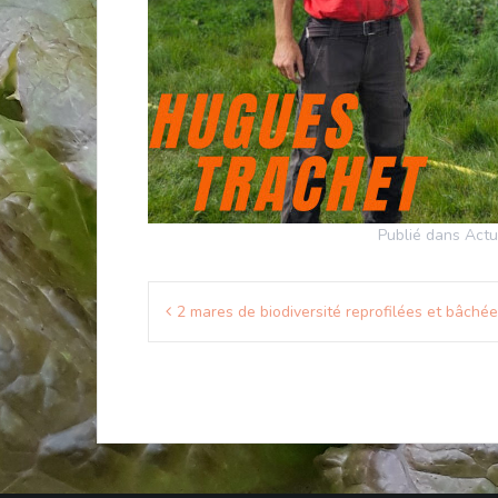
Publié dans
Actu
Navigation
2 mares de biodiversité reprofilées et bâché
de
l’article