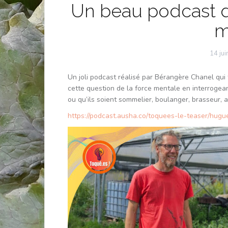
Un beau podcast d
m
14 ju
Un joli podcast réalisé par Bérangère Chanel qui 
cette question de la force mentale en interrogean
ou qu’ils soient sommelier, boulanger, brasseur, 
https://podcast.ausha.co/toquees-le-teaser/hug