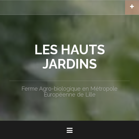
Aller
au
contenu
principal
LES HAUTS
JARDINS
Ferme Agro-biologique en Métropole
Européenne de Lille