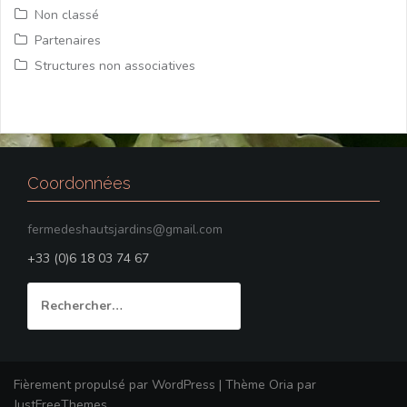
Non classé
Partenaires
Structures non associatives
Coordonnées
fermedeshautsjardins@gmail.com
+33 (0)6 18 03 74 67
Rechercher :
Fièrement propulsé par WordPress
|
Thème
Oria
par
JustFreeThemes