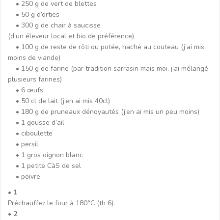
• 250 g de vert de blettes
• 50 g d’orties
• 300 g de chair à saucisse
(d’un éleveur local et bio de préférence)
• 100 g de reste de rôti ou potée, haché au couteau (j’ai mis
moins de viande)
• 150 g de farine (par tradition sarrasin mais moi, j’ai mélangé
plusieurs farines)
• 6 œufs
• 50 cl de lait (j’en ai mis 40cl)
• 180 g de pruneaux dénoyautés (j’en ai mis un peu moins)
• 1 gousse d’ail
• ciboulette
• persil
• 1 gros oignon blanc
• 1 petite CàS de sel
• poivre
• 1
Préchauffez le four à 180°C (th 6).
• 2