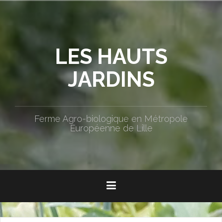
Aller
au
contenu
principal
LES HAUTS
JARDINS
Ferme Agro-biologique en Métropole
Européenne de Lille