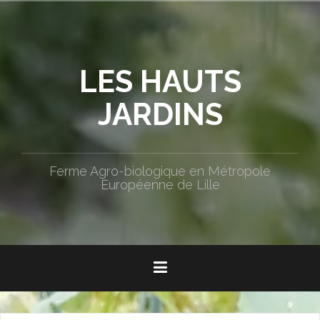
Aller
au
contenu
principal
LES HAUTS
JARDINS
Ferme Agro-biologique en Métropole
Européenne de Lille