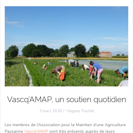
Vascq’AMAP, un soutien quotidien
3 mars 2018
Hugues Trachet
Les membres de l’Association pour le Maintien d’une Agriculture
Paysanne
Vascq’AMAP
sont très présents auprès de leurs