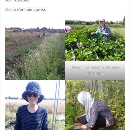
pour adultes.
On ne s’ennuie pas ici.
de bonnes pommes de terre
Cheyennes