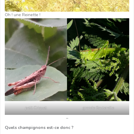
Oh ! une Reinette !
petit Criquet
grande Sauterelle
–
Quels champignons est-ce donc ?