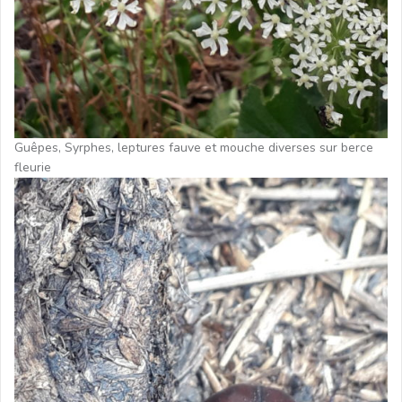
Guêpes, Syrphes,
leptures fauve et mouche diverses sur berce
fleurie